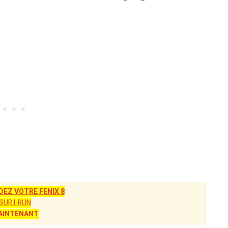
Z VOTRE FENIX 8
SUR I-RUN
AINTENANT