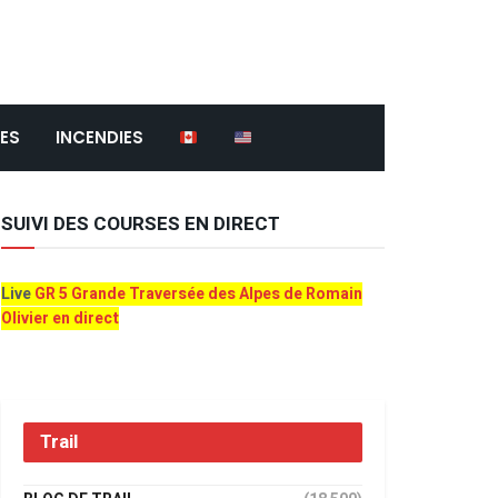
ES
INCENDIES
SUIVI DES COURSES EN DIRECT
Live
GR 5 Grande Traversée des Alpes de Romain
Olivier en direct
Trail