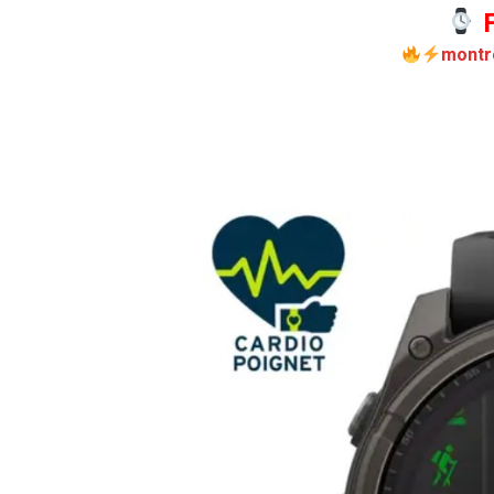
F
montr