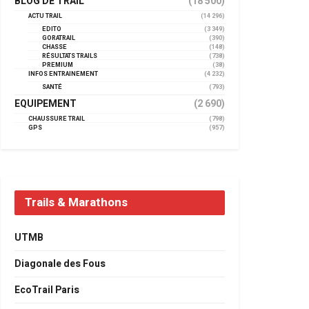
BLOG DE TRAIL
(18 500)
ACTU TRAIL
(14 296)
EDITO
(3 349)
GORATRAIL
(390)
CHASSE
(148)
RÉSULTATS TRAILS
(738)
PREMIUM
(38)
INFOS ENTRAINEMENT
(4 232)
SANTÉ
(793)
EQUIPEMENT
(2 690)
CHAUSSURE TRAIL
(798)
GPS
(957)
Trails & Marathons
UTMB
Diagonale des Fous
EcoTrail Paris