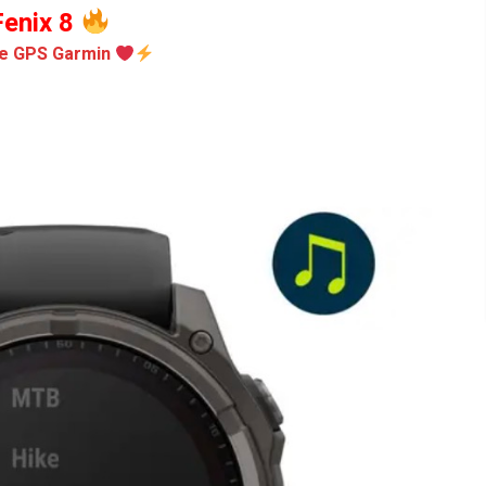
enix 8
e GPS Garmin