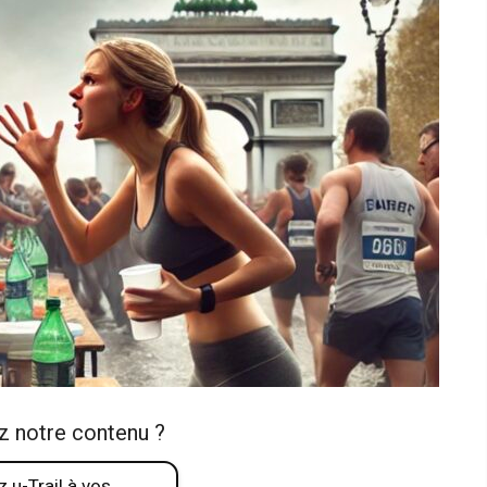
z notre contenu ?
 u-Trail à vos