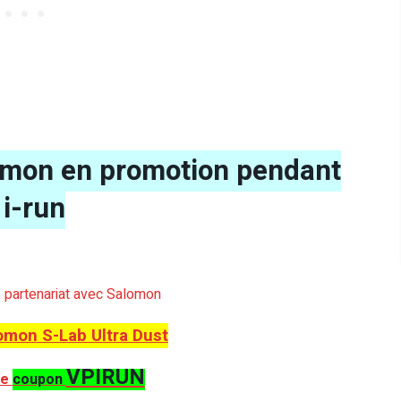
lomon en promotion pendant
 i-run
ns partenariat avec Salomon
omon S-Lab Ultra Dust
VPIRUN
le
coupon