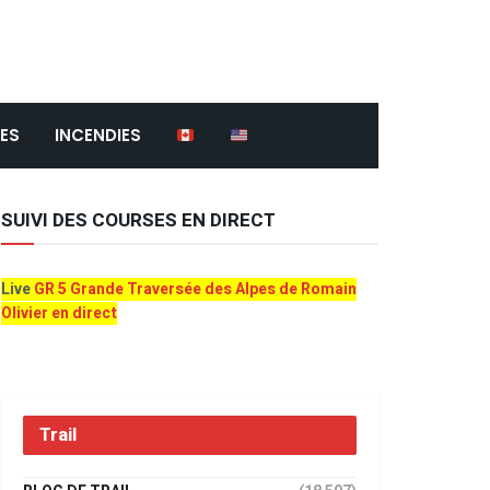
ES
INCENDIES
SUIVI DES COURSES EN DIRECT
Live
GR 5 Grande Traversée des Alpes de Romain
Olivier en direct
Trail