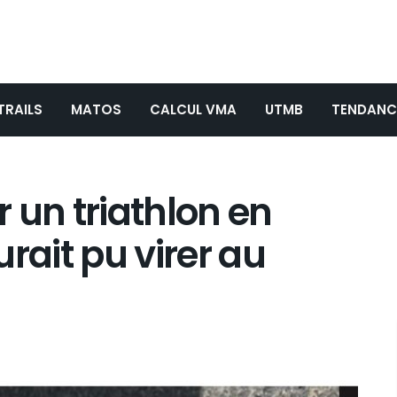
TRAILS
MATOS
CALCUL VMA
UTMB
TENDANC
 un triathlon en
rait pu virer au