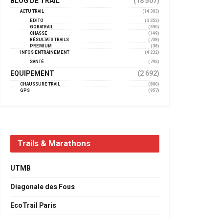
BLOG DE TRAIL
(18 507)
ACTU TRAIL
(14 303)
EDITO
(3 352)
GORATRAIL
(390)
CHASSE
(149)
RÉSULTATS TRAILS
(738)
PREMIUM
(38)
INFOS ENTRAINEMENT
(4 232)
SANTÉ
(793)
EQUIPEMENT
(2 692)
CHAUSSURE TRAIL
(800)
GPS
(957)
Trails & Marathons
UTMB
Diagonale des Fous
EcoTrail Paris