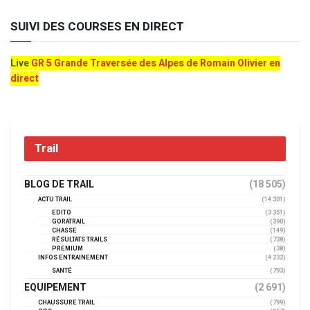
SUIVI DES COURSES EN DIRECT
Live
GR 5 Grande Traversée des Alpes de Romain Olivier en
direct
Trail
BLOG DE TRAIL
(18 505)
ACTU TRAIL
(14 301)
EDITO
(3 351)
GORATRAIL
(390)
CHASSE
(149)
RÉSULTATS TRAILS
(738)
PREMIUM
(38)
INFOS ENTRAINEMENT
(4 232)
SANTÉ
(793)
EQUIPEMENT
(2 691)
CHAUSSURE TRAIL
(799)