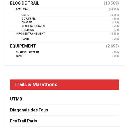
BLOG DE TRAIL
(18 509)
ACTU TRAIL
(14 305)
EDITO
(3 354)
GORATRAIL
(390)
CHASSE
(149)
RÉSULTATS TRAILS
(738)
PREMIUM
(38)
INFOS ENTRAINEMENT
(4 232)
SANTÉ
(793)
EQUIPEMENT
(2 693)
CHAUSSURE TRAIL
(800)
GPS
(958)
Trails & Marathons
UTMB
Diagonale des Fous
EcoTrail Paris