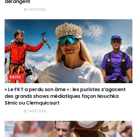
dérangent
7 AOÛT 2026
EDITO
« Le FKT a perdu son âme » : les puristes s’agacent
des grands shows médiatiques façon Nouchka
Simic ou Clemquicourt
7 AOÛT 2026