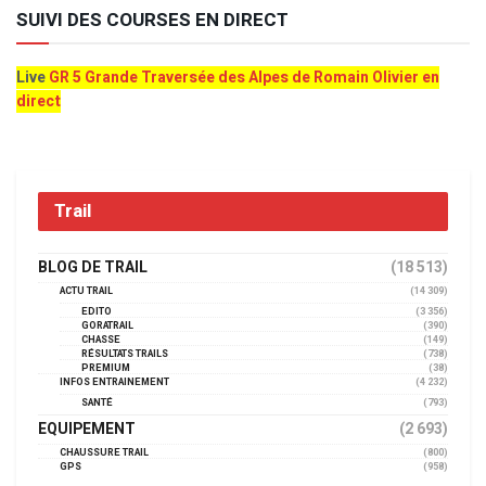
SUIVI DES COURSES EN DIRECT
Live
GR 5 Grande Traversée des Alpes de Romain Olivier en
direct
Trail
BLOG DE TRAIL
(18 513)
ACTU TRAIL
(14 309)
EDITO
(3 356)
GORATRAIL
(390)
CHASSE
(149)
RÉSULTATS TRAILS
(738)
PREMIUM
(38)
INFOS ENTRAINEMENT
(4 232)
SANTÉ
(793)
EQUIPEMENT
(2 693)
CHAUSSURE TRAIL
(800)
GPS
(958)