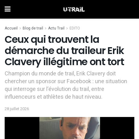
Accueil
Blog de trail
Actu Trail
EDITO
Ceux qui trouvent la
démarche du traileur Erik
Clavery illégitime ont tort
Champion du monde de trail, Erik Clavery doit
chercher un sponsor sur Facebook : une situation
qui interroge sur l’évolution du trail, entre
influenceurs et athlètes de haut niveau.
28 juillet 2026