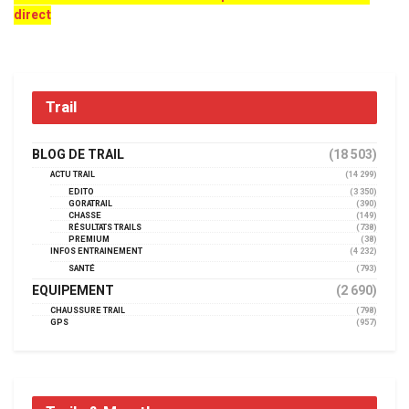
direct
Trail
BLOG DE TRAIL
(18 503)
ACTU TRAIL
(14 299)
EDITO
(3 350)
GORATRAIL
(390)
CHASSE
(149)
RÉSULTATS TRAILS
(738)
PREMIUM
(38)
INFOS ENTRAINEMENT
(4 232)
SANTÉ
(793)
EQUIPEMENT
(2 690)
CHAUSSURE TRAIL
(798)
GPS
(957)