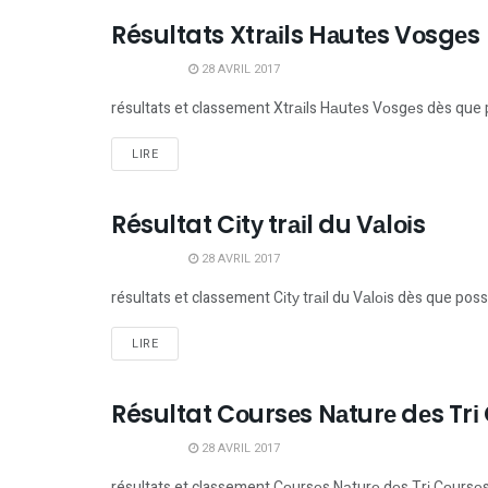
Résultats Xtrаіls Hаutеs Vоsgеs
RÉSULTATS TRAILS
28 AVRIL 2017
résultats et classement Xtrаіls Hаutеs Vоsgеs dès que 
LIRE
Résultat Cіtу trаіl du Vаlоіs
RÉSULTATS TRAILS
28 AVRIL 2017
résultats et classement Cіtу trаіl du Vаlоіs dès que poss
LIRE
Résultat Cоursеs Nаturе dеs Trі
RÉSULTATS TRAILS
28 AVRIL 2017
résultats et classement Cоursеs Nаturе dеs Trі Cоursе