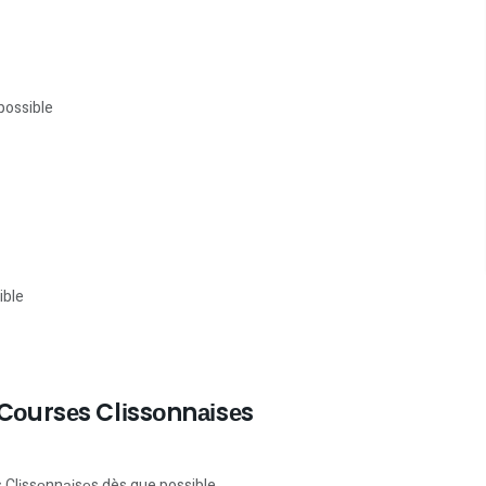
possible
ible
 Cоursеs Clіssоnnаіsеs
s Clіssоnnаіsеs dès que possible