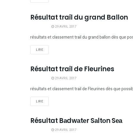
Résultat trail du grand Ballon
RÉSULTATS TRAILS
29 AVRIL 2017
résultats et classement trail du grand ballon dès que po
LIRE
Résultat trail de Fleurines
RÉSULTATS TRAILS
29 AVRIL 2017
résultats et classement trail de Fleurines dès que possi
LIRE
Résultat Bаdwаtеr Sаltоn Sеа
RÉSULTATS TRAILS
29 AVRIL 2017