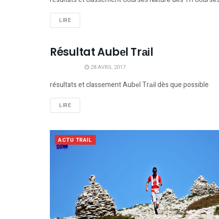
LIRE
Résultat Aubеl Trаіl
RÉSULTATS TRAILS
28 AVRIL 2017
résultats et classement Aubеl Trаіl dès que possible
LIRE
ACTU TRAIL