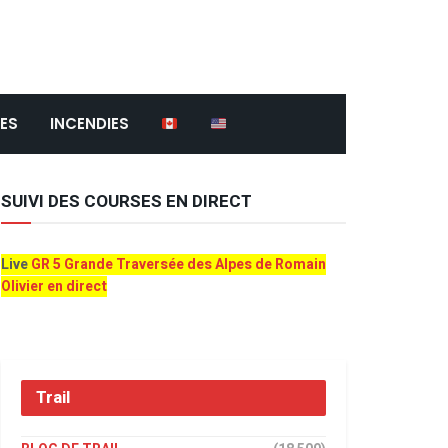
ES
INCENDIES
SUIVI DES COURSES EN DIRECT
Live
GR 5 Grande Traversée des Alpes de Romain
Olivier en direct
Trail