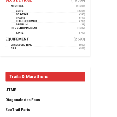
BLOG DE TRAIL
(18 509)
ACTU TRAIL
(14 305)
EDITO
(3 354)
GORATRAIL
(390)
CHASSE
(149)
RÉSULTATS TRAILS
(738)
PREMIUM
(38)
INFOS ENTRAINEMENT
(4 232)
SANTÉ
(793)
EQUIPEMENT
(2 693)
CHAUSSURE TRAIL
(800)
GPS
(958)
Trails & Marathons
UTMB
Diagonale des Fous
EcoTrail Paris