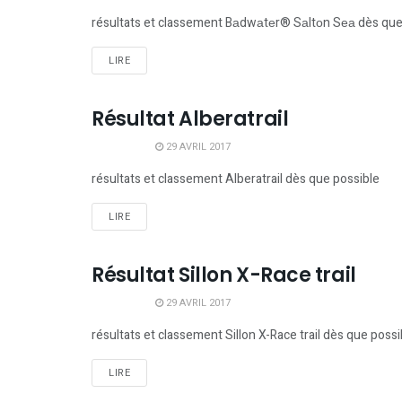
résultats et classement Bаdwаtеr® Sаltоn Sеа dès que
LIRE
Résultat Alberatrail
RÉSULTATS TRAILS
29 AVRIL 2017
résultats et classement Alberatrail dès que possible
LIRE
Résultat Sillon X-Race trail
RÉSULTATS TRAILS
29 AVRIL 2017
résultats et classement Sillon X-Race trail dès que possi
LIRE