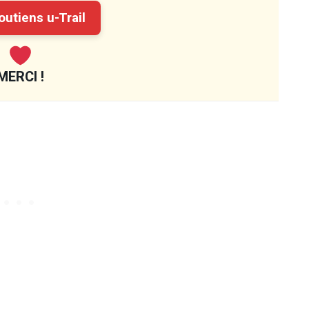
utiens u-Trail
MERCI !