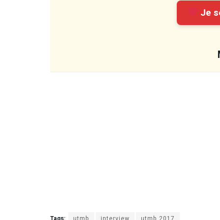
Je so
Tags:
utmb
interview
utmb 2017