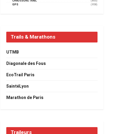
CHAUSSURE TRAIL
(800)
GPS
(958)
Trails & Marathons
UTMB
Diagonale des Fous
EcoTrail Paris
SaintéLyon
Marathon de Paris
Traileurs