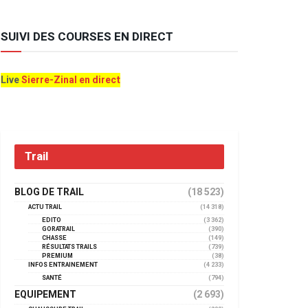
SUIVI DES COURSES EN DIRECT
Live
Sierre-Zinal en direct
Trail
BLOG DE TRAIL
(18 523)
ACTU TRAIL
(14 318)
EDITO
(3 362)
GORATRAIL
(390)
CHASSE
(149)
RÉSULTATS TRAILS
(739)
PREMIUM
(38)
INFOS ENTRAINEMENT
(4 233)
SANTÉ
(794)
EQUIPEMENT
(2 693)