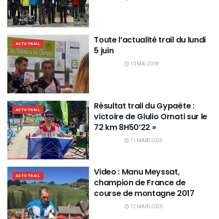
Toute l’actualité trail du lundi
ACTU TRAIL
5 juin
10 MAI 2018
Résultat trail du Gypaète :
ACTU TRAIL
victoire de Giulio Ornati sur le
72 km 8H50’22 »
11 MARS 2025
Video : Manu Meyssat,
ACTU TRAIL
champion de France de
course de montagne 2017
12 MARS 2025