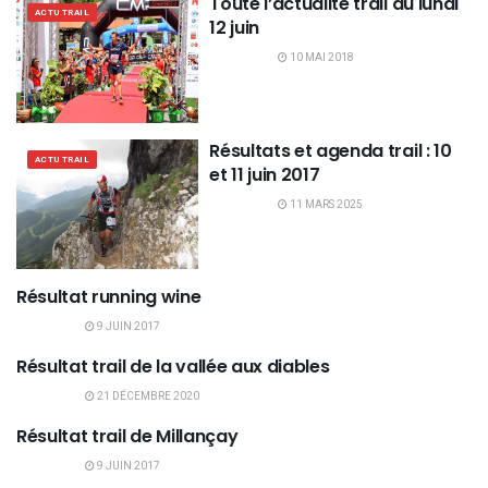
Toute l’actualité trail du lundi
ACTU TRAIL
12 juin
10 MAI 2018
Résultats et agenda trail : 10
ACTU TRAIL
et 11 juin 2017
11 MARS 2025
Résultat running wine
RÉSULTATS TRAILS
9 JUIN 2017
Résultat trail de la vallée aux diables
RÉSULTATS TRAILS
21 DÉCEMBRE 2020
Résultat trail de Millançay
RÉSULTATS TRAILS
9 JUIN 2017