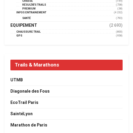
CHASSE
(149)
RÉSULTATS TRAILS
(738)
PREMIUM
(38)
INFOS ENTRAINEMENT
(4 232)
SANTÉ
(793)
EQUIPEMENT
(2 693)
CHAUSSURE TRAIL
(800)
GPS
(958)
Trails & Marathons
UTMB
Diagonale des Fous
EcoTrail Paris
SaintéLyon
Marathon de Paris