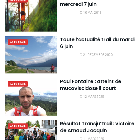
mercredi 7 juin
10 MAI 2018
Toute l’actualité trail du mardi
ACTU TRAIL
6 juin
21 DÉCEMBRE 2020
Paul Fontaine : atteint de
ACTU TRAIL
mucoviscidose il court
12 MARS 2025
Résultat Transju’Trail : victoire
ACTU TRAIL
de Arnaud Jacquin
11 MARS 2025