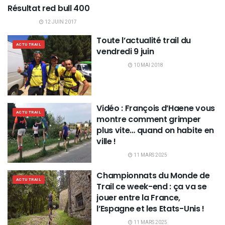
Résultat red bull 400
RÉSULTATS TRAILS
12 JUIN 2017
Toute l’actualité trail du
ACTU TRAIL
vendredi 9 juin
10 MAI 2018
Vidéo : François d’Haene vous
ACTU TRAIL
montre comment grimper
plus vite… quand on habite en
ville !
11 MARS 2025
Championnats du Monde de
ACTU TRAIL
Trail ce week-end : ça va se
jouer entre la France,
l’Espagne et les Etats-Unis !
11 MARS 2025