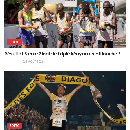
EDITO
Résultat Sierre Zinal : le triplé kényan est-il louche ?
8 AOÛT 2026
EDITO