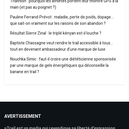
Triathlon : pourquoi les athlètes portent leur montre GPS à la
main (et pas au poignet ?)
Pauline Ferrand-Prévot : maladie, perte de poids, dopage…
que sait-on vraiment sur les raisons de son abandon ?
Résultat Sierre Zinal : le triplé kényan est-il louche ?
Baptiste Chassagne veut rendre le trail accessible à tous…
tout en devenant ambassadeur d’une marque de luxe
Nouchka Simic : faut-il croire une diététicienne sponsorisée
par une marque de gels énergétiques qui déconseille la
banane en trail ?
AVERTISSEMENT
uTrail est un media qui revendique sa liberté d'expression,