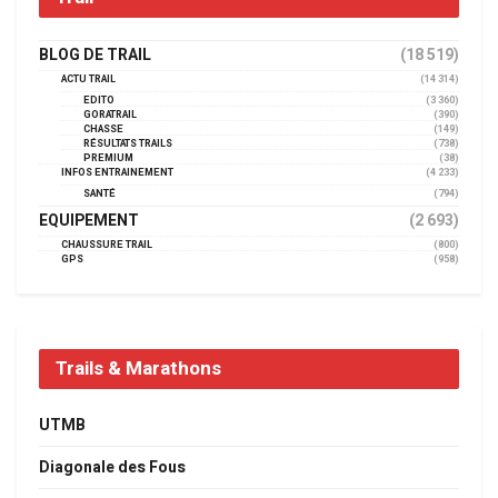
BLOG DE TRAIL
(18 519)
ACTU TRAIL
(14 314)
EDITO
(3 360)
GORATRAIL
(390)
CHASSE
(149)
RÉSULTATS TRAILS
(738)
PREMIUM
(38)
INFOS ENTRAINEMENT
(4 233)
SANTÉ
(794)
EQUIPEMENT
(2 693)
CHAUSSURE TRAIL
(800)
GPS
(958)
Trails & Marathons
UTMB
Diagonale des Fous