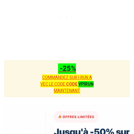
-25%
COMMANDEZ SUR I-RUN A
VEC LE CODE
CODE
VPIRUN
MAINTENANT