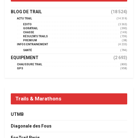
BLOG DE TRAIL
(18 524)
ACTU TRAIL
(14 319)
EDITO
(3 363)
GORATRAIL
(390)
CHASSE
(149)
RÉSULTATS TRAILS
(739)
PREMIUM
(38)
INFOS ENTRAINEMENT
(4 233)
SANTÉ
(794)
EQUIPEMENT
(2 693)
CHAUSSURE TRAIL
(800)
GPS
(958)
Trails & Marathons
UTMB
Diagonale des Fous
EcoTrail Paris