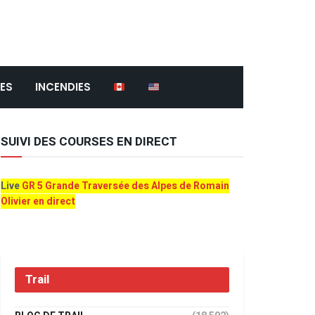
ES
INCENDIES
SUIVI DES COURSES EN DIRECT
Live
GR 5 Grande Traversée des Alpes de Romain
Olivier en direct
Trail