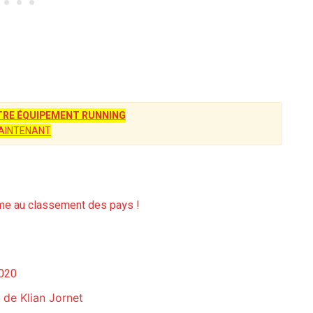
RE ÉQUIPEMENT RUNNING
AINTENANT
ième au classement des pays !
2020
 de Klian Jornet