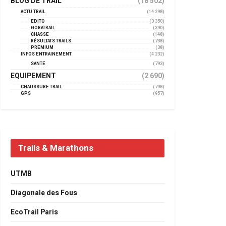
BLOG DE TRAIL
(18 502)
ACTU TRAIL
(14 298)
EDITO
(3 350)
GORATRAIL
(390)
CHASSE
(148)
RÉSULTATS TRAILS
(738)
PREMIUM
(38)
INFOS ENTRAINEMENT
(4 232)
SANTÉ
(793)
EQUIPEMENT
(2 690)
CHAUSSURE TRAIL
(798)
GPS
(957)
Trails & Marathons
UTMB
Diagonale des Fous
EcoTrail Paris