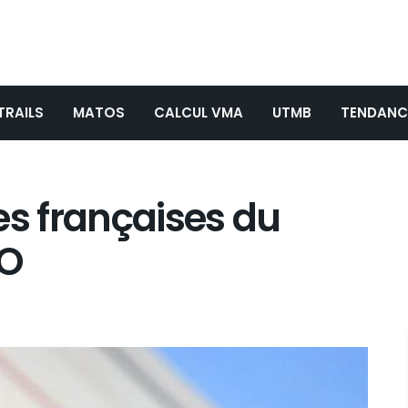
TRAILS
MATOS
CALCUL VMA
UTMB
TENDANC
es françaises du
JO