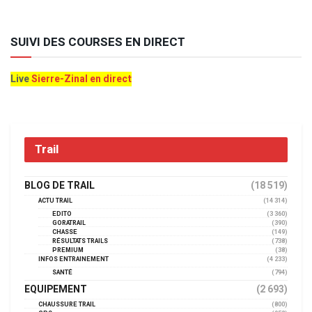
SUIVI DES COURSES EN DIRECT
Live
Sierre-Zinal en direct
Trail
BLOG DE TRAIL
(18 519)
ACTU TRAIL
(14 314)
EDITO
(3 360)
GORATRAIL
(390)
CHASSE
(149)
RÉSULTATS TRAILS
(738)
PREMIUM
(38)
INFOS ENTRAINEMENT
(4 233)
SANTÉ
(794)
EQUIPEMENT
(2 693)
CHAUSSURE TRAIL
(800)