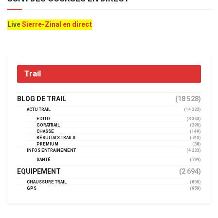
Live
Sierre-Zinal en direct
Trail
BLOG DE TRAIL
(18 528)
ACTU TRAIL
(14 323)
EDITO
(3 363)
GORATRAIL
(390)
CHASSE
(149)
RÉSULTATS TRAILS
(740)
PREMIUM
(38)
INFOS ENTRAINEMENT
(4 233)
SANTÉ
(794)
EQUIPEMENT
(2 694)
CHAUSSURE TRAIL
(800)
GPS
(959)