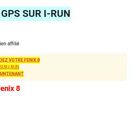
GPS SUR I-RUN
lien affilié
Z VOTRE FENIX 8
SUR I-RUN
AINTENANT
enix 8