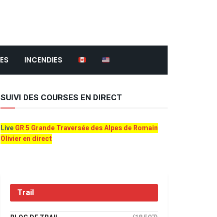
ES
INCENDIES
SUIVI DES COURSES EN DIRECT
Live
GR 5 Grande Traversée des Alpes de Romain
Olivier en direct
Trail