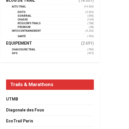
BLOG DE TRAIL
(18 507)
ACTU TRAIL
(14 303)
EDITO
(3 352)
GORATRAIL
(390)
CHASSE
(149)
RÉSULTATS TRAILS
(738)
PREMIUM
(38)
INFOS ENTRAINEMENT
(4 232)
SANTÉ
(793)
EQUIPEMENT
(2 691)
CHAUSSURE TRAIL
(799)
GPS
(957)
Trails & Marathons
UTMB
Diagonale des Fous
EcoTrail Paris