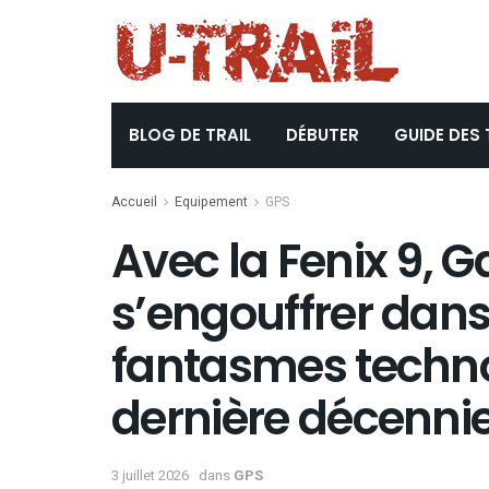
BLOG DE TRAIL
DÉBUTER
GUIDE DES 
Accueil
Equipement
GPS
Avec la Fenix 9, 
s’engouffrer dans
fantasmes techno
dernière décenni
3 juillet 2026
dans
GPS