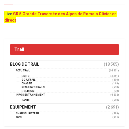
Live
GR 5 Grande Traversée des Alpes de Romain Olivier en
direct
Trail
BLOG DE TRAIL
(18 505)
ACTU TRAIL
(14 301)
EDITO
(3 351)
GORATRAIL
(390)
CHASSE
(149)
RÉSULTATS TRAILS
(738)
PREMIUM
(38)
INFOS ENTRAINEMENT
(4 232)
SANTÉ
(793)
EQUIPEMENT
(2 691)
CHAUSSURE TRAIL
(799)
GPS
(957)