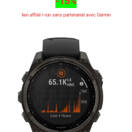
-15%
lien affilié i-run sans partenariat avec Garmin