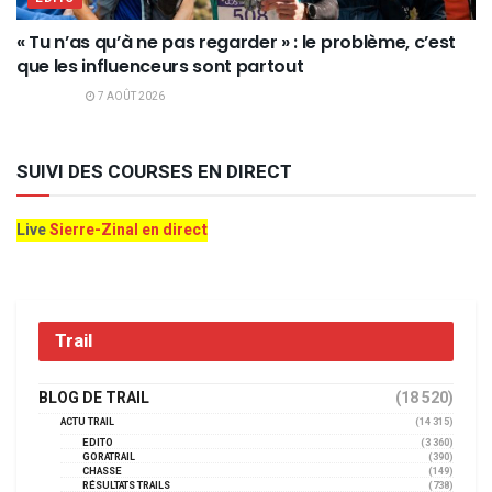
« Tu n’as qu’à ne pas regarder » : le problème, c’est
que les influenceurs sont partout
7 AOÛT 2026
SUIVI DES COURSES EN DIRECT
Live
Sierre-Zinal en direct
Trail
BLOG DE TRAIL
(18 520)
ACTU TRAIL
(14 315)
EDITO
(3 360)
GORATRAIL
(390)
CHASSE
(149)
RÉSULTATS TRAILS
(738)