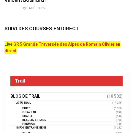
Vincent Bouillard ?
2 AOÛT 2026
SUIVI DES COURSES EN DIRECT
Live
GR 5 Grande Traversée des Alpes de Romain Olivier en
direct
Trail
BLOG DE TRAIL
(18 502)
ACTU TRAIL
(14 298)
EDITO
(3 350)
GORATRAIL
(390)
CHASSE
(148)
RÉSULTATS TRAILS
(738)
PREMIUM
(38)
INFOS ENTRAINEMENT
(4 232)