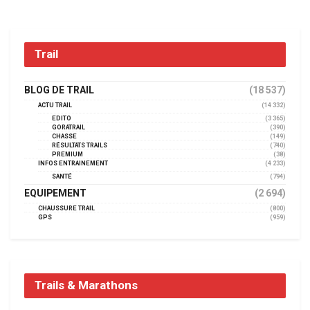
Trail
BLOG DE TRAIL
(18 537)
ACTU TRAIL
(14 332)
EDITO
(3 365)
GORATRAIL
(390)
CHASSE
(149)
RÉSULTATS TRAILS
(740)
PREMIUM
(38)
INFOS ENTRAINEMENT
(4 233)
SANTÉ
(794)
EQUIPEMENT
(2 694)
CHAUSSURE TRAIL
(800)
GPS
(959)
Trails & Marathons