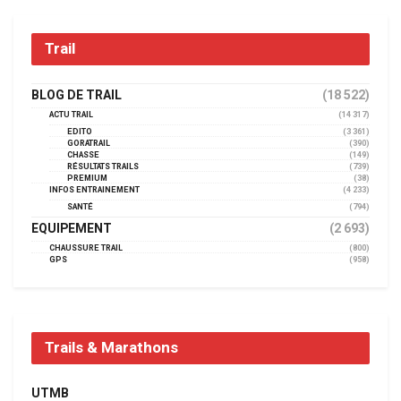
Trail
BLOG DE TRAIL
(18 522)
ACTU TRAIL
(14 317)
EDITO
(3 361)
GORATRAIL
(390)
CHASSE
(149)
RÉSULTATS TRAILS
(739)
PREMIUM
(38)
INFOS ENTRAINEMENT
(4 233)
SANTÉ
(794)
EQUIPEMENT
(2 693)
CHAUSSURE TRAIL
(800)
GPS
(958)
Trails & Marathons
UTMB