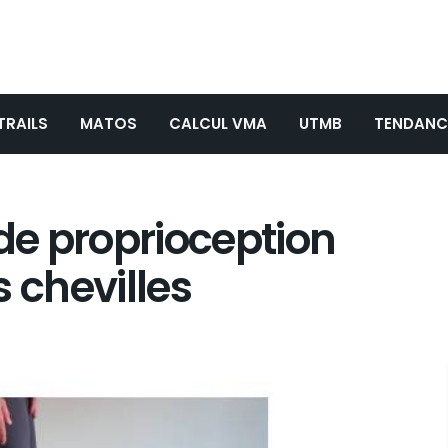
TRAILS
MATOS
CALCUL VMA
UTMB
TENDANC
 de proprioception
 chevilles