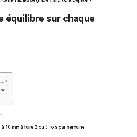
r cette faiblesse grâce à la proprioception !
tre équilibre sur chaque
mbe.
x…
à 10 min à faire 2 ou 3 fois par semaine.