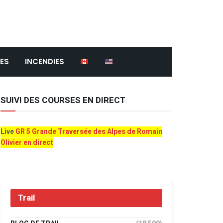
ES
INCENDIES
SUIVI DES COURSES EN DIRECT
Live
GR 5 Grande Traversée des Alpes de Romain
Olivier en direct
Trail