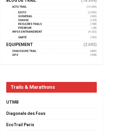
BLOG DE TRAIL
(18 509)
ACTU TRAIL
(14 305)
EDITO
(3 354)
GORATRAIL
(390)
CHASSE
(149)
RÉSULTATS TRAILS
(738)
PREMIUM
(38)
INFOS ENTRAINEMENT
(4 232)
SANTÉ
(793)
EQUIPEMENT
(2 693)
CHAUSSURE TRAIL
(800)
GPS
(958)
Trails & Marathons
UTMB
Diagonale des Fous
EcoTrail Paris