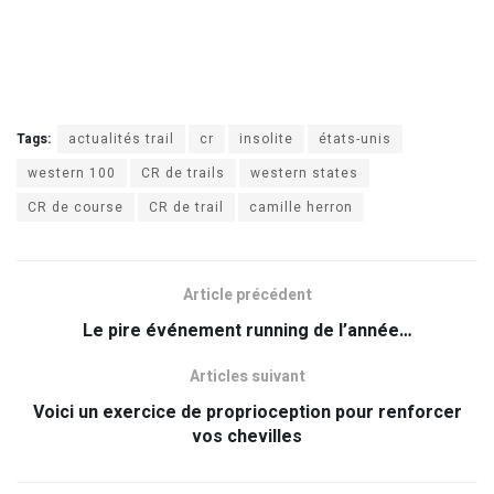
Tags:
actualités trail
cr
insolite
états-unis
western 100
CR de trails
western states
CR de course
CR de trail
camille herron
Article précédent
Le pire événement running de l’année…
Articles suivant
Voici un exercice de proprioception pour renforcer
vos chevilles