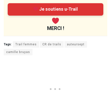
Je soutiens u-Trail
MERCI !
Tags:
Trail femmes
CR de trails
auteursept
camille bruyas