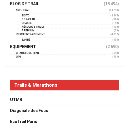
BLOG DE TRAIL
(18 494)
ACTU TRAIL
(14 290)
EDITO
(3 347)
GORATRAIL
(390)
CHASSE
(148)
RÉSULTATS TRAILS
(738)
PREMIUM
(38)
INFOS ENTRAINEMENT
(4 232)
SANTÉ
(793)
EQUIPEMENT
(2 690)
CHAUSSURE TRAIL
(798)
GPS
(957)
Trails & Marathons
UTMB
Diagonale des Fous
EcoTrail Paris