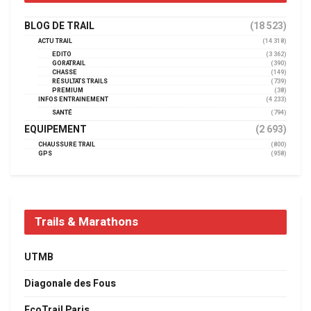
BLOG DE TRAIL
(18 523)
ACTU TRAIL
(14 318)
EDITO
(3 362)
GORATRAIL
(390)
CHASSE
(149)
RÉSULTATS TRAILS
(739)
PREMIUM
(38)
INFOS ENTRAINEMENT
(4 233)
SANTÉ
(794)
EQUIPEMENT
(2 693)
CHAUSSURE TRAIL
(800)
GPS
(958)
Trails & Marathons
UTMB
Diagonale des Fous
EcoTrail Paris