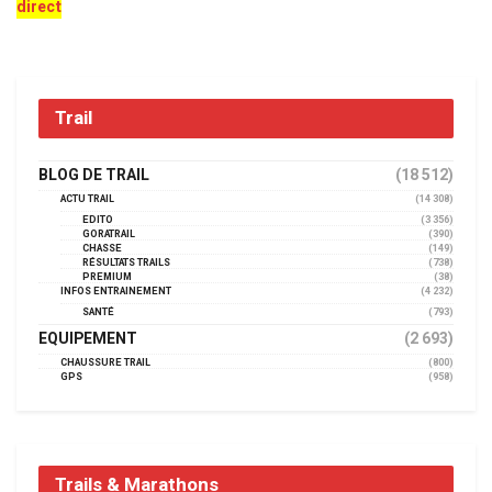
direct
Trail
BLOG DE TRAIL
(18 512)
ACTU TRAIL
(14 308)
EDITO
(3 356)
GORATRAIL
(390)
CHASSE
(149)
RÉSULTATS TRAILS
(738)
PREMIUM
(38)
INFOS ENTRAINEMENT
(4 232)
SANTÉ
(793)
EQUIPEMENT
(2 693)
CHAUSSURE TRAIL
(800)
GPS
(958)
Trails & Marathons