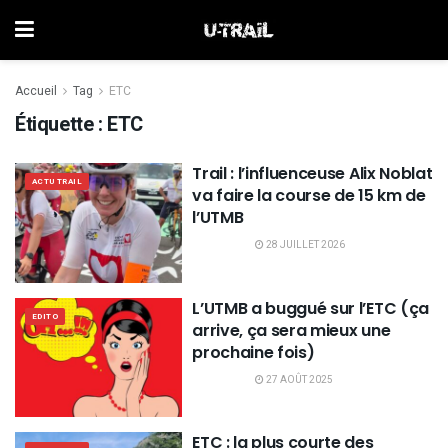
Accueil
Tag
ETC
Étiquette :
ETC
Trail : l’influenceuse Alix Noblat
ACTU TRAIL
va faire la course de 15 km de
l’UTMB
28 JUILLET 2026
L’UTMB a buggué sur l’ETC (ça
EDITO
arrive, ça sera mieux une
prochaine fois)
27 AOÛT 2025
ETC : la plus courte des