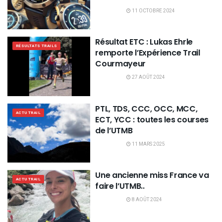
11 OCTOBRE 2024
Résultat ETC : Lukas Ehrle
RÉSULTATS TRAILS
remporte l’Expérience Trail
Courmayeur
27 AOÛT 2024
PTL, TDS, CCC, OCC, MCC,
ACTU TRAIL
ECT, YCC : toutes les courses
de l’UTMB
11 MARS 2025
Une ancienne miss France va
ACTU TRAIL
faire l’UTMB..
8 AOÛT 2024