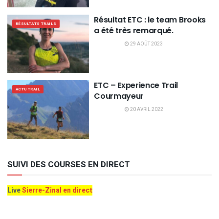
Résultat ETC : le team Brooks
RÉSULTATS TRAILS
a été très remarqué.
29 AOÛT 2023
ETC – Experience Trail
ACTU TRAIL
Courmayeur
20 AVRIL 2022
SUIVI DES COURSES EN DIRECT
Live
Sierre-Zinal en direct