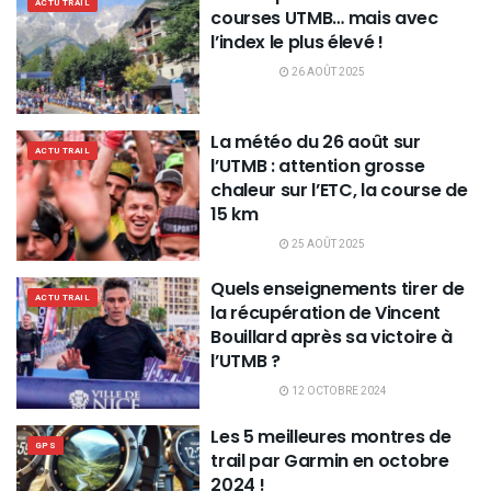
ACTU TRAIL
courses UTMB… mais avec
l’index le plus élevé !
26 AOÛT 2025
La météo du 26 août sur
ACTU TRAIL
l’UTMB : attention grosse
chaleur sur l’ETC, la course de
15 km
25 AOÛT 2025
Quels enseignements tirer de
ACTU TRAIL
la récupération de Vincent
Bouillard après sa victoire à
l’UTMB ?
12 OCTOBRE 2024
Les 5 meilleures montres de
GPS
trail par Garmin en octobre
2024 !