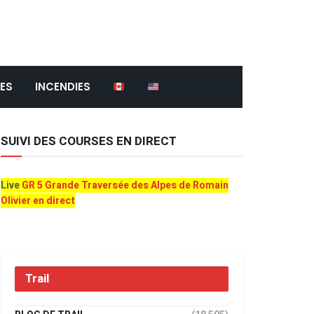
ES
INCENDIES
SUIVI DES COURSES EN DIRECT
Live
GR 5 Grande Traversée des Alpes de Romain
Olivier en direct
Trail