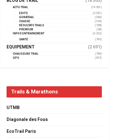
BLOG DE TRAIL
(18 505)
ACTU TRAIL
(14 301)
EDITO
(3 351)
GORATRAIL
(390)
CHASSE
(149)
RÉSULTATS TRAILS
(738)
PREMIUM
(38)
INFOS ENTRAINEMENT
(4 232)
SANTÉ
(793)
EQUIPEMENT
(2 691)
CHAUSSURE TRAIL
(799)
GPS
(957)
Trails & Marathons
UTMB
Diagonale des Fous
EcoTrail Paris