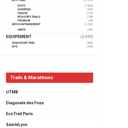
ACTU TRAIL
(14 314)
EDITO
(3 360)
GORATRAIL
(390)
CHASSE
(149)
RÉSULTATS TRAILS
(738)
PREMIUM
(38)
INFOS ENTRAINEMENT
(4 233)
SANTÉ
(794)
EQUIPEMENT
(2 693)
CHAUSSURE TRAIL
(800)
GPS
(958)
Trails & Marathons
UTMB
Diagonale des Fous
EcoTrail Paris
SaintéLyon