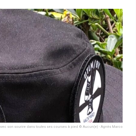
vec son sourire dans toutes ses courses à pied © Aucun(e) - Agnès Marco