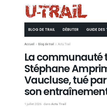
BLOG DE TRAIL
DÉBUTER
GUIDE DES 
Accueil
Blog de trail
Actu Trail
La communauté tra
Stéphane Amprimo
Vaucluse, tué par
son entraînemen
1 juillet 2026
dans
Actu Trail