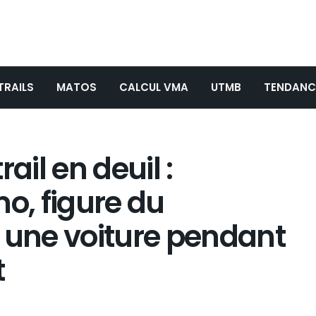
TRAILS
MATOS
CALCUL VMA
UTMB
TENDANC
il en deuil :
, figure du
 une voiture pendant
t