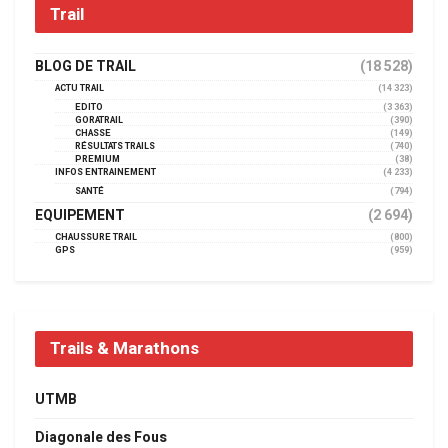
Trail
BLOG DE TRAIL
(18 528)
ACTU TRAIL
(14 323)
EDITO
(3 363)
GORATRAIL
(390)
CHASSE
(149)
RÉSULTATS TRAILS
(740)
PREMIUM
(38)
INFOS ENTRAINEMENT
(4 233)
SANTÉ
(794)
EQUIPEMENT
(2 694)
CHAUSSURE TRAIL
(800)
GPS
(959)
Trails & Marathons
UTMB
Diagonale des Fous