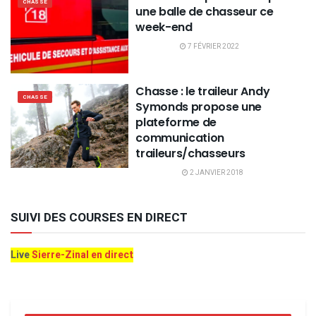
CHASSE
une balle de chasseur ce
week-end
7 FÉVRIER 2022
Chasse : le traileur Andy
CHASSE
Symonds propose une
plateforme de
communication
traileurs/chasseurs
2 JANVIER 2018
SUIVI DES COURSES EN DIRECT
Live
Sierre-Zinal en direct