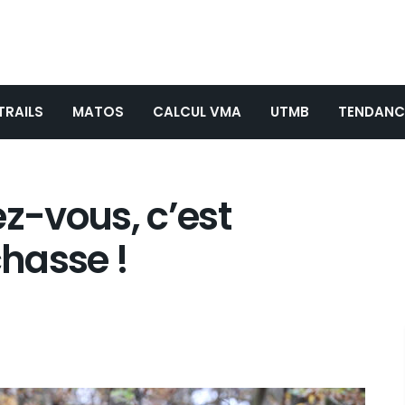
TRAILS
MATOS
CALCUL VMA
UTMB
TENDANC
ez-vous, c’est
chasse !