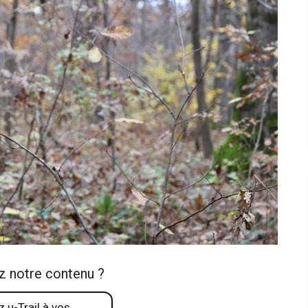
z notre contenu ?
 u-Trail à vos