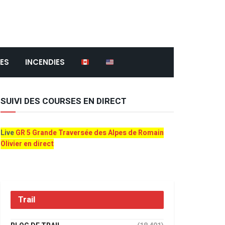
ES
INCENDIES
SUIVI DES COURSES EN DIRECT
Live
GR 5 Grande Traversée des Alpes de Romain
Olivier en direct
Trail