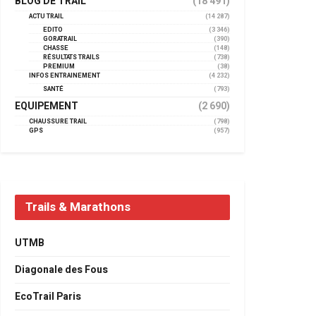
BLOG DE TRAIL
(18 491)
ACTU TRAIL
(14 287)
EDITO
(3 346)
GORATRAIL
(390)
CHASSE
(148)
RÉSULTATS TRAILS
(738)
PREMIUM
(38)
INFOS ENTRAINEMENT
(4 232)
SANTÉ
(793)
EQUIPEMENT
(2 690)
CHAUSSURE TRAIL
(798)
GPS
(957)
Trails & Marathons
UTMB
Diagonale des Fous
EcoTrail Paris