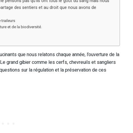
 ne pensons pas qu’ils ont tous le goût du sang mais nous
partage des sentiers et au droit que nous avons de
 traileurs
ure et de la biodiversité.
cinants que nous relatons chaque année, l’ouverture de la
. Le grand gibier comme les cerfs, chevreuils et sangliers
uestions sur la régulation et la préservation de ces