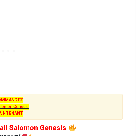
OMMANDEZ
alomon Genesis
AINTENANT
ail Salomon Genesis