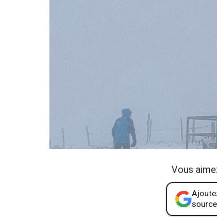
Vous aime
Ajoutez
source