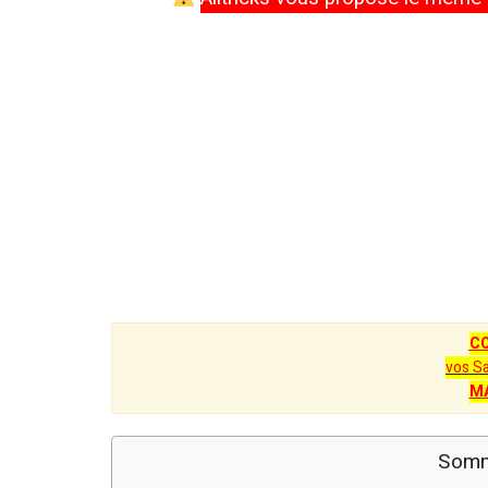
C
vos S
M
Somm