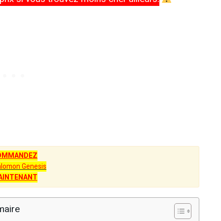
OMMANDEZ
alomon Genesis
AINTENANT
aire