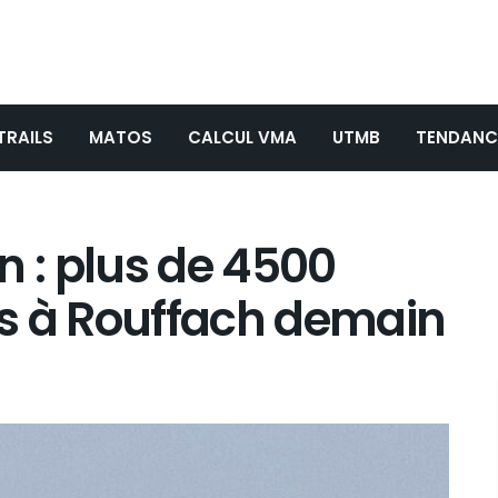
TRAILS
MATOS
CALCUL VMA
UTMB
TENDANC
on : plus de 4500
s à Rouffach demain