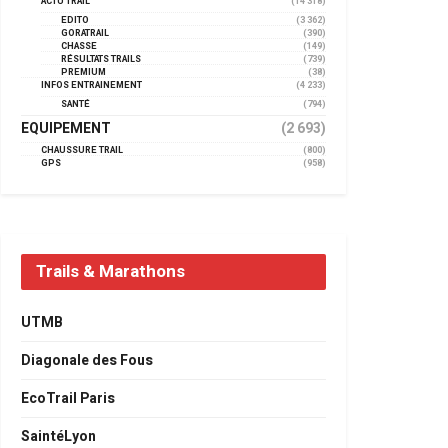
ACTU TRAIL
(14 318)
EDITO
(3 362)
GORATRAIL
(390)
CHASSE
(149)
RÉSULTATS TRAILS
(739)
PREMIUM
(38)
INFOS ENTRAINEMENT
(4 233)
SANTÉ
(794)
EQUIPEMENT
(2 693)
CHAUSSURE TRAIL
(800)
GPS
(958)
Trails & Marathons
UTMB
Diagonale des Fous
EcoTrail Paris
SaintéLyon