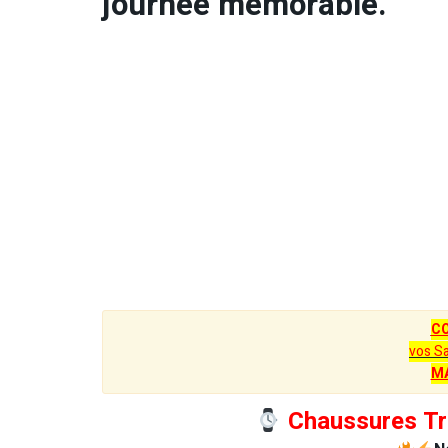
journée mémorable.
C
vos S
M
Chaussures Tr