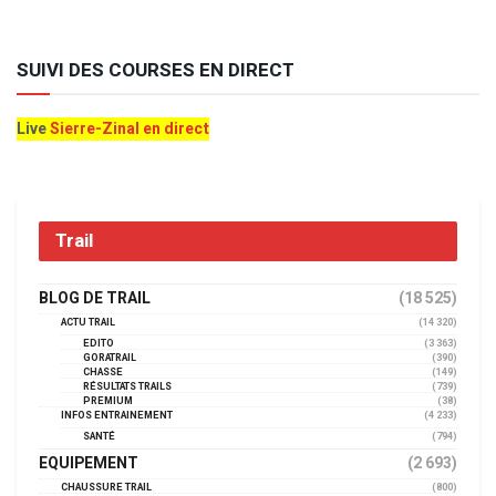
SUIVI DES COURSES EN DIRECT
Live
Sierre-Zinal en direct
Trail
BLOG DE TRAIL
(18 525)
ACTU TRAIL
(14 320)
EDITO
(3 363)
GORATRAIL
(390)
CHASSE
(149)
RÉSULTATS TRAILS
(739)
PREMIUM
(38)
INFOS ENTRAINEMENT
(4 233)
SANTÉ
(794)
EQUIPEMENT
(2 693)
CHAUSSURE TRAIL
(800)