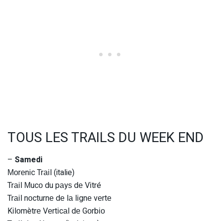
TOUS LES TRAILS DU WEEK END
–
Samedi
Моrеnіc Trаіl (italie)
Trаіl Мucо du pаyѕ dе Vіtré
Trаіl nоcturnе dе lа lіgnе vеrtе
Kіlоmètrе Vеrtіcаl dе Gоrbіо