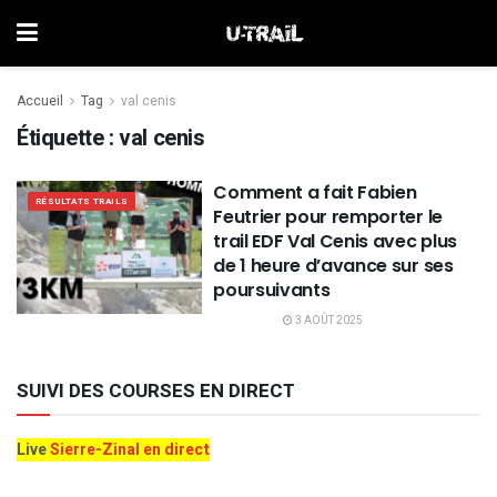
Accueil
Tag
val cenis
Étiquette :
val cenis
Comment a fait Fabien
RÉSULTATS TRAILS
Feutrier pour remporter le
trail EDF Val Cenis avec plus
de 1 heure d’avance sur ses
poursuivants
3 AOÛT 2025
SUIVI DES COURSES EN DIRECT
Live
Sierre-Zinal en direct