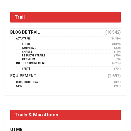
Trail
BLOG DE TRAIL
(18 542)
ACTU TRAIL
(14 336)
EDITO
(3 369)
GORATRAIL
(390)
CHASSE
(149)
RÉSULTATS TRAILS
(740)
PREMIUM
(38)
INFOS ENTRAINEMENT
(4 234)
SANTÉ
(794)
EQUIPEMENT
(2 697)
CHAUSSURE TRAIL
(801)
GPS
(961)
Trails & Marathons
UTMB