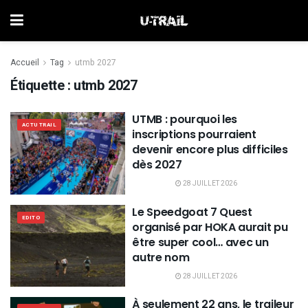
Accueil
Tag
utmb 2027
Étiquette :
utmb 2027
UTMB : pourquoi les
ACTU TRAIL
inscriptions pourraient
devenir encore plus difficiles
dès 2027
28 JUILLET 2026
Le Speedgoat 7 Quest
EDITO
organisé par HOKA aurait pu
être super cool… avec un
autre nom
28 JUILLET 2026
À seulement 22 ans, le traileur