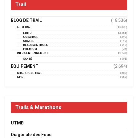
Trail
BLOG DE TRAIL
(18 536)
ACTU TRAIL
(14 331)
EDITO
(3 364)
GORATRAIL
(390)
CHASSE
(149)
RÉSULTATS TRAILS
(740)
PREMIUM
(38)
INFOS ENTRAINEMENT
(4 233)
SANTÉ
(794)
EQUIPEMENT
(2 694)
CHAUSSURE TRAIL
(800)
GPS
(959)
Trails & Marathons
UTMB
Diagonale des Fous