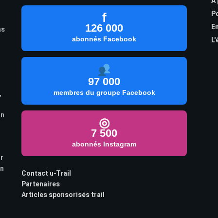
À
Po
f
126 000
En
as
abonnés Facebook
L'
97 000
,
membres du groupe Facebook
on
◎
7 500
abonnés Instagram
ur
on
Contact u-Trail
Partenaires
Articles sponsorisés trail