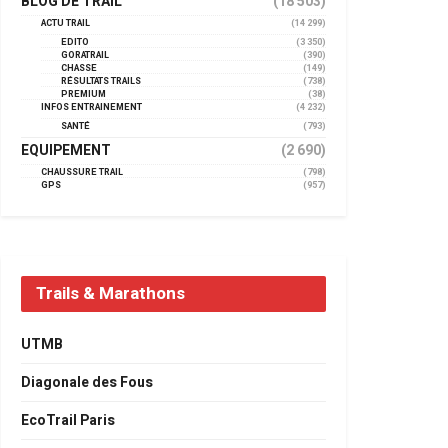
BLOG DE TRAIL
(18 503)
ACTU TRAIL
(14 299)
EDITO
(3 350)
GORATRAIL
(390)
CHASSE
(149)
RÉSULTATS TRAILS
(738)
PREMIUM
(38)
INFOS ENTRAINEMENT
(4 232)
SANTÉ
(793)
EQUIPEMENT
(2 690)
CHAUSSURE TRAIL
(798)
GPS
(957)
Trails & Marathons
UTMB
Diagonale des Fous
EcoTrail Paris