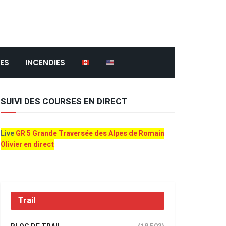
ES
INCENDIES
SUIVI DES COURSES EN DIRECT
Live
GR 5 Grande Traversée des Alpes de Romain
Olivier en direct
Trail