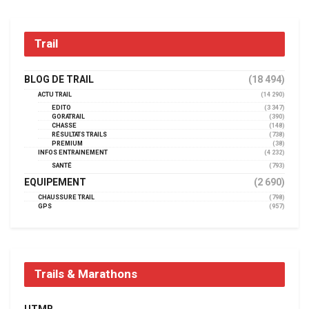
Trail
BLOG DE TRAIL
(18 494)
ACTU TRAIL
(14 290)
EDITO
(3 347)
GORATRAIL
(390)
CHASSE
(148)
RÉSULTATS TRAILS
(738)
PREMIUM
(38)
INFOS ENTRAINEMENT
(4 232)
SANTÉ
(793)
EQUIPEMENT
(2 690)
CHAUSSURE TRAIL
(798)
GPS
(957)
Trails & Marathons