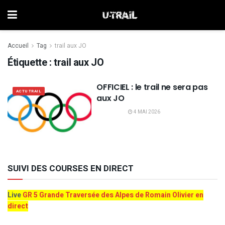
Accueil
Tag
trail aux JO
Étiquette :
trail aux JO
OFFICIEL : le trail ne sera pas
ACTU TRAIL
aux JO
4 MAI 2026
SUIVI DES COURSES EN DIRECT
Live
GR 5 Grande Traversée des Alpes de Romain Olivier en
direct