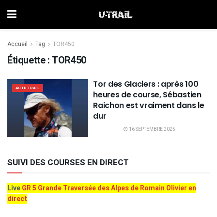
Accueil
Tag
TOR450
Étiquette :
TOR450
Tor des Glaciers : après 100
ACTU TRAIL
heures de course, Sébastien
Raichon est vraiment dans le
dur
16 SEPTEMBRE 2025
SUIVI DES COURSES EN DIRECT
Live
GR 5 Grande Traversée des Alpes de Romain Olivier en
direct