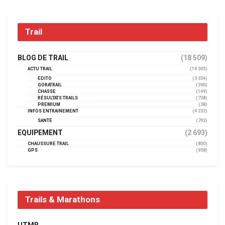
Trail
BLOG DE TRAIL
(18 509)
ACTU TRAIL
(14 305)
EDITO
(3 354)
GORATRAIL
(390)
CHASSE
(149)
RÉSULTATS TRAILS
(738)
PREMIUM
(38)
INFOS ENTRAINEMENT
(4 232)
SANTÉ
(793)
EQUIPEMENT
(2 693)
CHAUSSURE TRAIL
(800)
GPS
(958)
Trails & Marathons