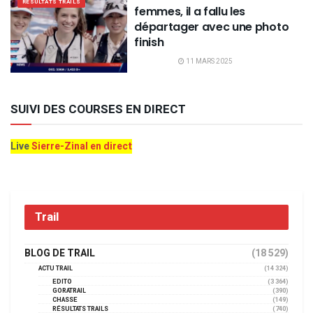
RÉSULTATS TRAILS
femmes, il a fallu les
départager avec une photo
finish
11 MARS 2025
SUIVI DES COURSES EN DIRECT
Live
Sierre-Zinal en direct
Trail
BLOG DE TRAIL
(18 529)
ACTU TRAIL
(14 324)
EDITO
(3 364)
GORATRAIL
(390)
CHASSE
(149)
RÉSULTATS TRAILS
(740)