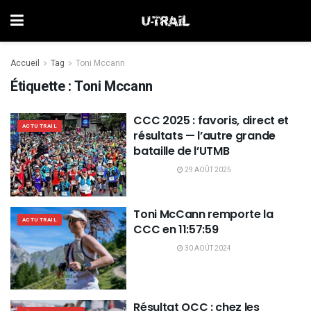
Accueil
Tag
Toni Mccann
Étiquette :
Toni Mccann
CCC 2025 : favoris, direct et
ACTU TRAIL
résultats — l’autre grande
bataille de l’UTMB
29 AOÛT 2025
Toni McCann remporte la
ACTU TRAIL
CCC en 11:57:59
30 AOÛT 2024
Résultat OCC : chez les