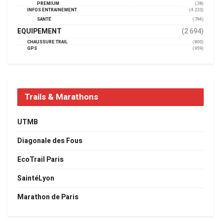
PREMIUM
(38)
INFOS ENTRAINEMENT
(4 233)
SANTÉ
(794)
EQUIPEMENT
(2 694)
CHAUSSURE TRAIL
(800)
GPS
(959)
Trails & Marathons
UTMB
Diagonale des Fous
EcoTrail Paris
SaintéLyon
Marathon de Paris