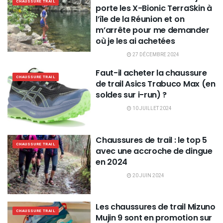
CHAUSSURE TRAIL
porte les X-Bionic TerraSkin à
l’île de la Réunion et on
m’arrête pour me demander
où je les ai achetées
27 DÉCEMBRE 2024
Faut-il acheter la chaussure
CHAUSSURE TRAIL
de trail Asics Trabuco Max (en
soldes sur i-run) ?
10 JUILLET 2024
Chaussures de trail : le top 5
CHAUSSURE TRAIL
avec une accroche de dingue
en 2024
20 JUIN 2024
Les chaussures de trail Mizuno
CHAUSSURE TRAIL
Mujin 9 sont en promotion sur