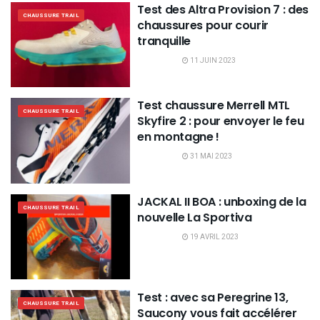
Test des Altra Provision 7 : des
CHAUSSURE TRAIL
chaussures pour courir
tranquille
11 JUIN 2023
Test chaussure Merrell MTL
CHAUSSURE TRAIL
Skyfire 2 : pour envoyer le feu
en montagne !
31 MAI 2023
JACKAL II BOA : unboxing de la
CHAUSSURE TRAIL
nouvelle La Sportiva
19 AVRIL 2023
Test : avec sa Peregrine 13,
CHAUSSURE TRAIL
Saucony vous fait accélérer