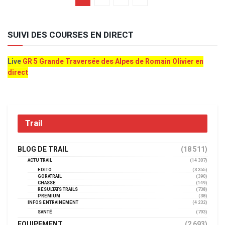
SUIVI DES COURSES EN DIRECT
Live
GR 5 Grande Traversée des Alpes de Romain Olivier en
direct
Trail
BLOG DE TRAIL
(18 511)
ACTU TRAIL
(14 307)
EDITO
(3 355)
GORATRAIL
(390)
CHASSE
(149)
RÉSULTATS TRAILS
(738)
PREMIUM
(38)
INFOS ENTRAINEMENT
(4 232)
SANTÉ
(793)
EQUIPEMENT
(2 693)