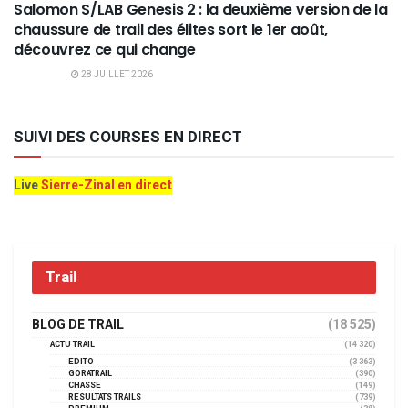
Salomon S/LAB Genesis 2 : la deuxième version de la
chaussure de trail des élites sort le 1er août,
découvrez ce qui change
28 JUILLET 2026
SUIVI DES COURSES EN DIRECT
Live
Sierre-Zinal en direct
Trail
BLOG DE TRAIL
(18 525)
ACTU TRAIL
(14 320)
EDITO
(3 363)
GORATRAIL
(390)
CHASSE
(149)
RÉSULTATS TRAILS
(739)