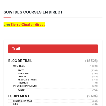
SUIVI DES COURSES EN DIRECT
Live
Sierre-Zinal en direct
Trail
BLOG DE TRAIL
(18 528)
ACTU TRAIL
(14 323)
EDITO
(3 363)
GORATRAIL
(390)
CHASSE
(149)
RÉSULTATS TRAILS
(740)
PREMIUM
(38)
INFOS ENTRAINEMENT
(4 233)
SANTÉ
(794)
EQUIPEMENT
(2 694)
CHAUSSURE TRAIL
(800)
GPS
(959)