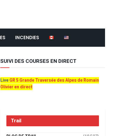
ES
INCENDIES
SUIVI DES COURSES EN DIRECT
Live
GR 5 Grande Traversée des Alpes de Romain
Olivier en direct
Trail