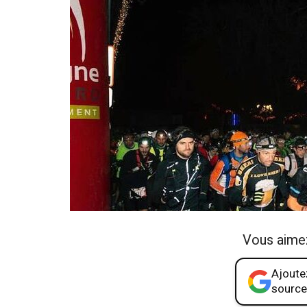
Vous aime
Ajoutez
source