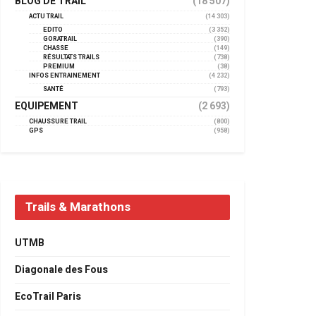
BLOG DE TRAIL
(18 507)
ACTU TRAIL
(14 303)
EDITO
(3 352)
GORATRAIL
(390)
CHASSE
(149)
RÉSULTATS TRAILS
(738)
PREMIUM
(38)
INFOS ENTRAINEMENT
(4 232)
SANTÉ
(793)
EQUIPEMENT
(2 693)
CHAUSSURE TRAIL
(800)
GPS
(958)
Trails & Marathons
UTMB
Diagonale des Fous
EcoTrail Paris