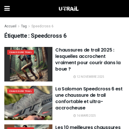
Accueil
Tag
Speedcross 6
Étiquette :
Speedcross 6
Chaussures de trail 2025 :
CHAUSSURE TRAIL
lesquelles accrochent
vraiment pour courir dans la
boue ?
12 NOVEMBRE 2025
La Salomon Speedcross 6 est
CHAUSSURE TRAIL
une chaussure de trail
confortable et ultra-
accrocheuse
16 MARS 2025
Les 10 meilleures chaussures