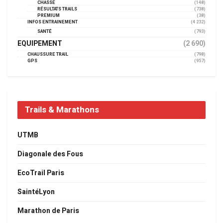
CHASSE
(148)
RÉSULTATS TRAILS
(738)
PREMIUM
(38)
INFOS ENTRAINEMENT
(4 232)
SANTÉ
(793)
EQUIPEMENT
(2 690)
CHAUSSURE TRAIL
(798)
GPS
(957)
Trails & Marathons
UTMB
Diagonale des Fous
EcoTrail Paris
SaintéLyon
Marathon de Paris