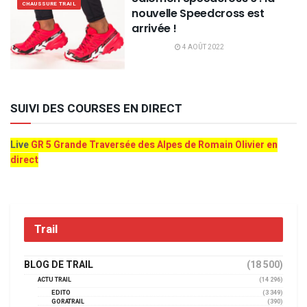
CHAUSSURE TRAIL
nouvelle Speedcross est
arrivée !
4 AOÛT 2022
SUIVI DES COURSES EN DIRECT
Live
GR 5 Grande Traversée des Alpes de Romain Olivier en
direct
Trail
BLOG DE TRAIL
(18 500)
ACTU TRAIL
(14 296)
EDITO
(3 349)
GORATRAIL
(390)