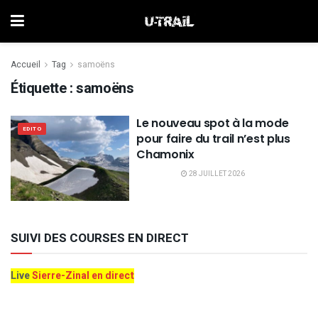
Accueil
Tag
samoëns
Étiquette :
samoëns
Le nouveau spot à la mode
EDITO
pour faire du trail n’est plus
Chamonix
28 JUILLET 2026
SUIVI DES COURSES EN DIRECT
Live
Sierre-Zinal en direct