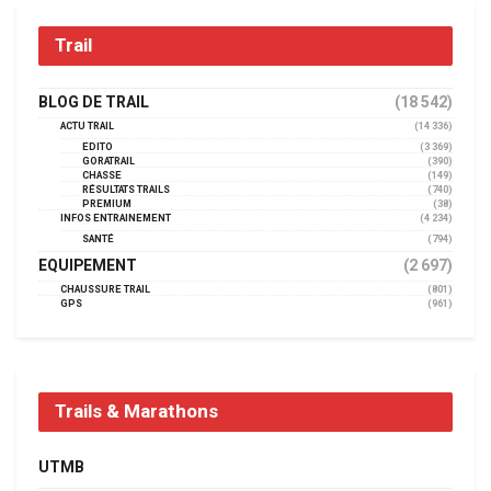
Trail
BLOG DE TRAIL
(18 542)
ACTU TRAIL
(14 336)
EDITO
(3 369)
GORATRAIL
(390)
CHASSE
(149)
RÉSULTATS TRAILS
(740)
PREMIUM
(38)
INFOS ENTRAINEMENT
(4 234)
SANTÉ
(794)
EQUIPEMENT
(2 697)
CHAUSSURE TRAIL
(801)
GPS
(961)
Trails & Marathons
UTMB