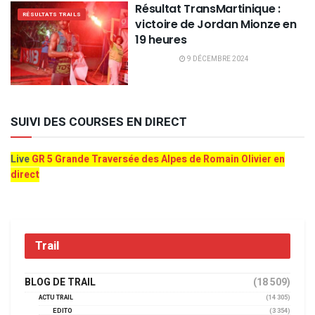
Résultat TransMartinique :
RÉSULTATS TRAILS
victoire de Jordan Mionze en
19 heures
9 DÉCEMBRE 2024
SUIVI DES COURSES EN DIRECT
Live
GR 5 Grande Traversée des Alpes de Romain Olivier en
direct
Trail
BLOG DE TRAIL
(18 509)
ACTU TRAIL
(14 305)
EDITO
(3 354)