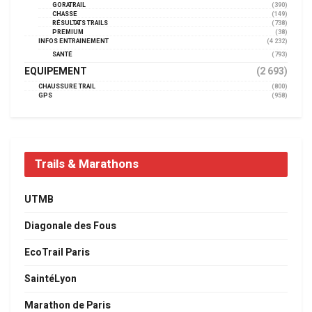
GORATRAIL
(390)
CHASSE
(149)
RÉSULTATS TRAILS
(738)
PREMIUM
(38)
INFOS ENTRAINEMENT
(4 232)
SANTÉ
(793)
EQUIPEMENT
(2 693)
CHAUSSURE TRAIL
(800)
GPS
(958)
Trails & Marathons
UTMB
Diagonale des Fous
EcoTrail Paris
SaintéLyon
Marathon de Paris