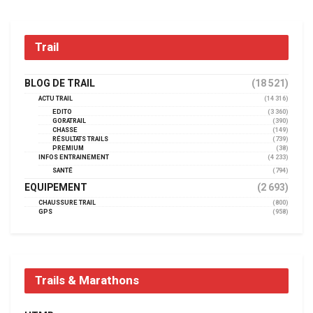
Trail
BLOG DE TRAIL
(18 521)
ACTU TRAIL
(14 316)
EDITO
(3 360)
GORATRAIL
(390)
CHASSE
(149)
RÉSULTATS TRAILS
(739)
PREMIUM
(38)
INFOS ENTRAINEMENT
(4 233)
SANTÉ
(794)
EQUIPEMENT
(2 693)
CHAUSSURE TRAIL
(800)
GPS
(958)
Trails & Marathons