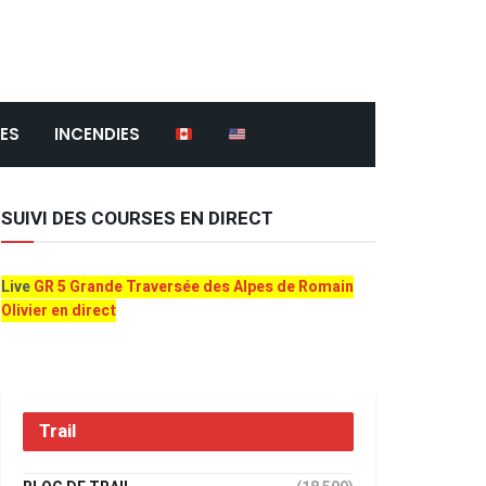
ES
INCENDIES
SUIVI DES COURSES EN DIRECT
Live
GR 5 Grande Traversée des Alpes de Romain
Olivier en direct
Trail