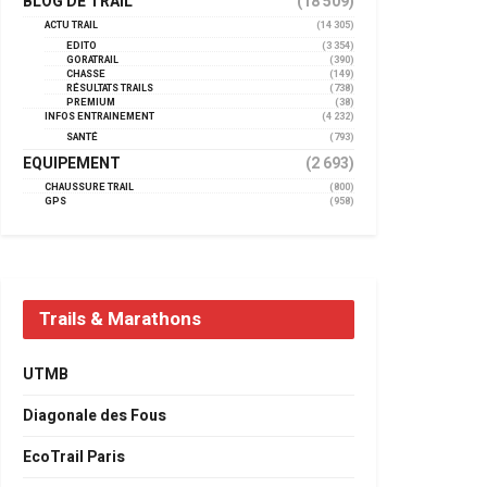
BLOG DE TRAIL
(18 509)
ACTU TRAIL
(14 305)
EDITO
(3 354)
GORATRAIL
(390)
CHASSE
(149)
RÉSULTATS TRAILS
(738)
PREMIUM
(38)
INFOS ENTRAINEMENT
(4 232)
SANTÉ
(793)
EQUIPEMENT
(2 693)
CHAUSSURE TRAIL
(800)
GPS
(958)
Trails & Marathons
UTMB
Diagonale des Fous
EcoTrail Paris