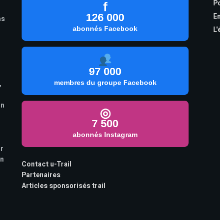
Po
f
126 000
En
as
abonnés Facebook
L'
97 000
,
membres du groupe Facebook
on
◎
7 500
abonnés Instagram
ur
on
Contact u-Trail
Partenaires
Articles sponsorisés trail