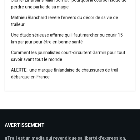
Sierre-Zinal sans Kilian Jornet : pourquoi la course risque de
perdre une partie de sa magie
Mathieu Blanchard révèle l’envers du décor de sa vie de
traileur
Une étude sérieuse affirme qu’il faut marcher ou courir 15
km par jour pour être en bonne santé
Comment les journalistes court-circuitent Garmin pour tout
savoir avant tout le monde
ALERTE : une marque finlandaise de chaussures de trail
débarque en France
AVERTISSEMENT
uTrail est un media qui revendique sa liberté d'expression,