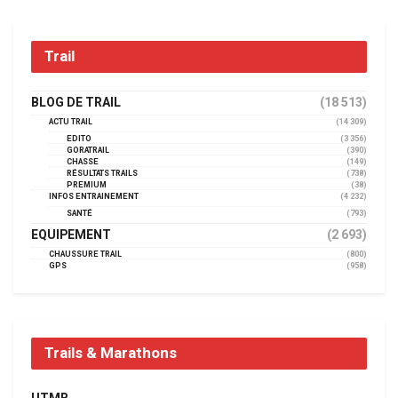
Trail
BLOG DE TRAIL
(18 513)
ACTU TRAIL
(14 309)
EDITO
(3 356)
GORATRAIL
(390)
CHASSE
(149)
RÉSULTATS TRAILS
(738)
PREMIUM
(38)
INFOS ENTRAINEMENT
(4 232)
SANTÉ
(793)
EQUIPEMENT
(2 693)
CHAUSSURE TRAIL
(800)
GPS
(958)
Trails & Marathons